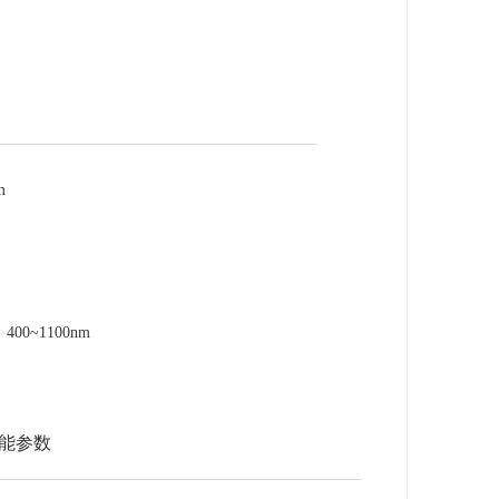
m
0~1100nm
能参数