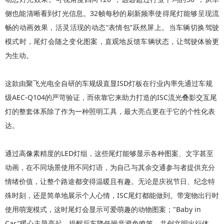
侧也能清晰看到灯光信息。32帧每秒的刷新频率使得尾灯能够呈现流
畅的动画效果，活灵活现的动态“表情包”跃然屏上。当车辆切换驾驶
模式时，尾灯会随之变化图案，直观地反馈车辆状态，让驾驶体验更
为生动。
这款由聚飞光电全自研的车规级直显ISD灯板在行业内率先通过车规
级AEC-Q104的严苛验证，而依靠它来助力打造的ISC流光叠影交互尾
灯的整套体系除了作为一种照明工具，最大亮点更在于它的个性化表
达。
通过高像素精度的LED灯组，这些尾灯能够显示各种图案、文字甚至
动画，在不同场景使用不同灯语，为自己与其余交通参与者提供充分
情绪价值，让整个路途都变得温暖且有趣。无论是庆祝节日、纪念特
殊时刻，还是简单地展示个人心情，ISC尾灯都能做到。带宠物出行时
使用萌宠模式，这时尾灯会显示可爱萌趣的动物图案；"Baby in
Car"暖心主题亮起，提醒后车降低噪音避免鸣笛，共创文明出行体