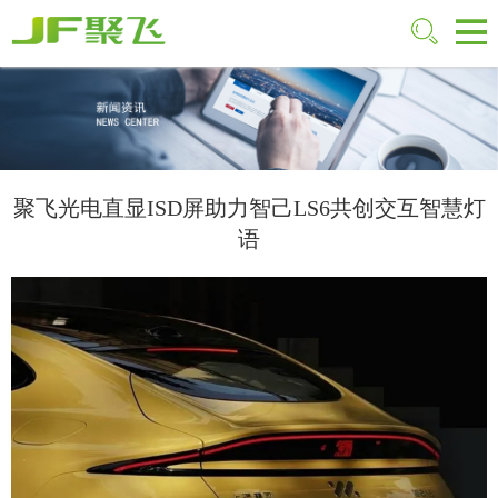
聚飞光电直显ISD屏助力智己LS6共创交互智慧灯
语